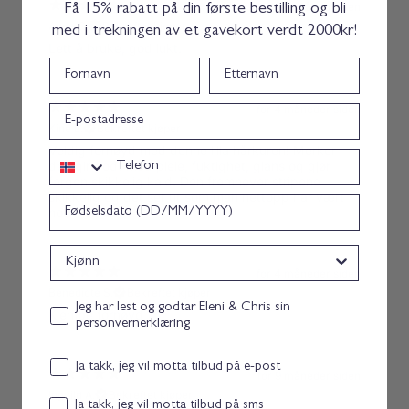
for 1 måned siden
Få 15% rabatt på din første bestilling og bli
M
Anna G.
Bekreftet kjøper
a
med i trekningen av et gavekort verdt 2000kr!
s
Lett å bruke, god lukt.
k
Fornavn
Etternavn
for 4 måneder siden
epost
Kine L.
Bekreftet kjøper
Veldig fornøyd med denne lilla hårkuren! Merker
Telefon
den gir godt med pleie, fuktighet, glans og gjør
fargen skikkelig kald. Den fremhever stripene
skikkelig og det ser ut som man nettopp har vært
Bursdag
hos frisøren🥰
Kjønn
for 4 måneder siden
Benedicte S.
Bekreftet kjøper
Personvernerklæring consent
Jeg har lest og godtar Eleni & Chris sin
Kjempe fornøyd
personvernerklæring
Email consent
Ja takk, jeg vil motta tilbud på e-post
for 9 måneder siden
Ingvild A.
Bekreftet kjøper
Samtykke
Ja takk, jeg vil motta tilbud på sms