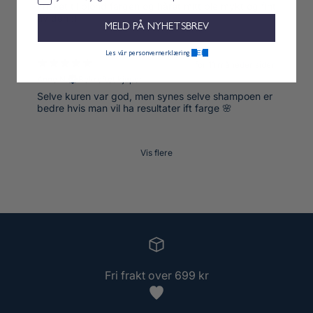
Frisket til blond fargen og håret mitt ble mykt og fint
av den :)
MELD PÅ NYHETSBREV
HER.
Les vår personvernerklæring
for 11 måneder siden
Anne N.
Bekreftet kjøper
Selve kuren var god, men synes selve shampoen er
bedre hvis man vil ha resultater ift farge 🌸
Vis flere
Fri frakt over 699 kr