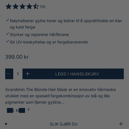
T
1
(15)
h
4
5
e
.
t
B
Nøytraliserer gylne toner og bidrar til å opprettholde en klar
6
o
l
og kald farge
a
t
o
Styrker og reparerer hårfibrene
v
a
n
5
Gir UV-beskyttelse og er fargebevarende
l
d
.
t
e
0
O
399.00 kr
a
H
s
n
a
r
t
t
A
i
j
d
LEGG I HANDLEKURV
n
R
Ø
a
r
e
t
e
k
i
l
M
r
a
d
a
l
Scandimin The Blonde Hair Mask er en innovativ hårmaske
n
a
l
u
n
n
v
l
s
t
utviklet med en spesiell fargekombinasjon av blå og lilla
s
e
æ
0
e
a
u
pigmenter som fjerner gyldne...
k
r
i
r
l
r
r
h
a
l
LES MER
d
a
p
n
a
n
t
v
e
r
SLIK GJØR DU
d
a
S
r