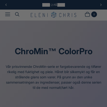
3 FOR 2 PÅ ALT*
1
F
N
/
O
E
Meny
Søk
a
4
R
S
0
Handlekurv
Produkter
v
R
T
I
E
G
S
E
I
S
D
I
E
D
E
ChroMin™ ColorPro
Vår prisvinnende ChroMin-serie er fargebevarende og tilfører
rikelig med fuktighet og pleie. Håret blir silkemykt og får en
strålende glans som varer. På grunn av den unike
sammensetningen av ingredienser, passer også denne serien
til de med normalt/tørt hår.