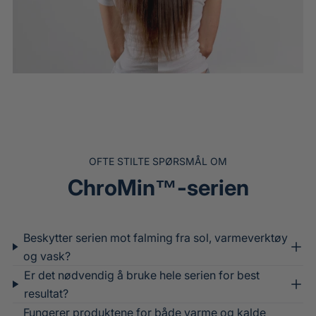
a
g
e
r
l
FØR
ETTER
s
K
OFTE STILTE SPØRSMÅL OM
i
ChroMin™-serien
t
Beskytter serien mot falming fra sol, varmeverktøy
og vask?
Er det nødvendig å bruke hele serien for best
resultat?
Fungerer produktene for både varme og kalde