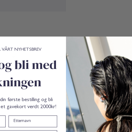
r
a
e
y
S
p
r
a
y
Å VÅRT NYHETSBREV
Med medier
og bli med
ekningen
n første bestilling og bli
 et gavekort verdt 2000kr!
Etternavn