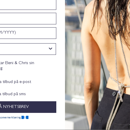
ge andre sprayer.
ye "gass".
int hår.
nsent
tar Eleni & Chris sin
ng
ta tilbud på e-post
ta tilbud på sms
Vis flere
Å NYHETSBREV
HER.
rsonvernerklæring