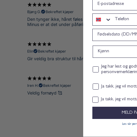
epost
Bjørg G.
Bekreftet kjøper
Telefon
Den tynger ikke, håret føles mer naturlig enn med man
Minus er at det under påføring virker som den avgir m
Bursdag
Kjønn
Elin
Bekreftet kjøper
Gir veldig bra struktur til håret. Helt perfekt til nordisk f
Personvernerklæring co
Jeg har lest og god
personvernerklæri
Iren H.
Bekreftet kjøper
Email consent
Ja takk, jeg vil mot
Veldig fornøyd 🥰
Samtykke
Ja takk, jeg vil mot
MELD P
Les vår pe