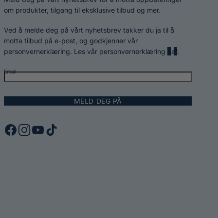
om produkter, tilgang til eksklusive tilbud og mer.
Ved å melde deg på vårt nyhetsbrev takker du ja til å
motta tilbud på e-post, og godkjenner vår
personvernerklæring. Les vår personvernerklæring
her
.
Email
MELD DEG PÅ
F
I
Y
T
a
n
o
i
c
s
u
k
e
t
T
T
b
a
u
o
o
g
b
k
o
r
e
k
a