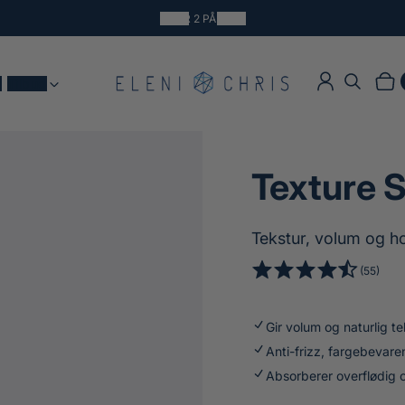
3 FOR 2 PÅ ALT*
t
Tilbud
Logg inn
Søk
Hand
Prod
Texture 
Tekstur, volum og h
5
(55)
4
5
.
t
3
Gir volum og naturlig te
o
3
t
Anti-frizz, fargebevar
a
a
Absorberer overflødig ol
v
l
5