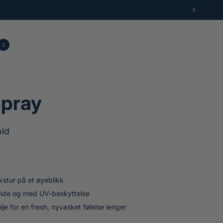
N
E
S
T
0
E
lekurv
ukter
S
I
D
E
Spray
old
kstur på et øyeblikk
ende og med UV-beskyttelse
je for en fresh, nyvasket følelse lenger