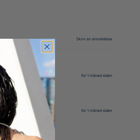
Skriv en anmeldelse
for 1 måned siden
for 1 måned siden