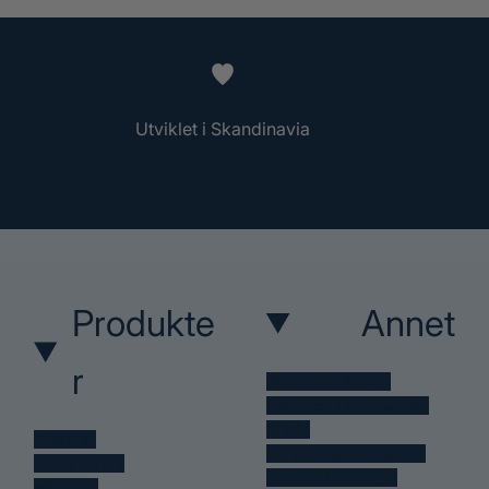
Utviklet i Skandinavia
Produkte
Annet
r
Spørsmål & svar
Retur og reklamasjon
Vilkår
Nyheter
Personvernerklæring
Bestselgere
Åpenhetsrapport
Hårpleie