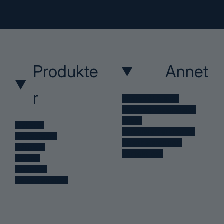
Produkte
Annet
r
Spørsmål & svar
Retur og reklamasjon
Vilkår
Nyheter
Personvernerklæring
Bestselgere
Åpenhetsrapport
Hårpleie
Kontakt oss
Styling
Hudpleie
Reisestørrelser