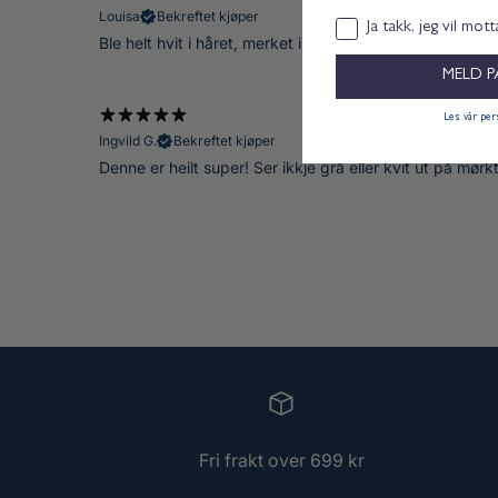
Louisa
Bekreftet kjøper
Samtykke
Ja takk, jeg vil mot
Ble helt hvit i håret, merket ingen «tørrsjampo» effekt, h
MELD P
Les vår pe
Ingvild G.
Bekreftet kjøper
Denne er heilt super! Ser ikkje grå eller kvit ut på mør
Fri frakt over 699 kr