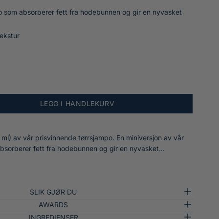
o som absorberer fett fra hodebunnen og gir en nyvasket
tekstur
LEGG I HANDLEKURV
5 ml) av vår prisvinnende tørrsjampo. En miniversjon av vår
bsorberer fett fra hodebunnen og gir en nyvasket...
SLIK GJØR DU
AWARDS
INGREDIENSER