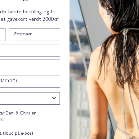
n første bestilling og bli
Med medier
 et gavekort verdt 2000kr!
Etternavn
nsent
tar Eleni & Chris sin
ng
ta tilbud på e-post