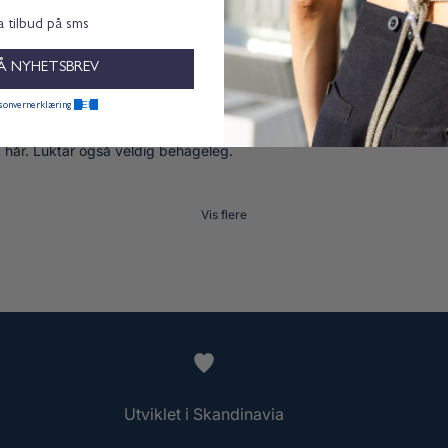
ta tilbud på sms
året ble veldig fett etter bruk.
Å NYHETSBREV
HER.
rsonvernerklæring
kt hår. Luktar også veldig behageleg.
Vis flere
Utviklet i Skandinavia