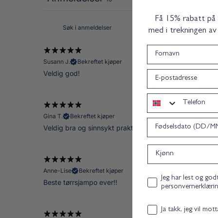
l
Få 15% rabatt på di
med i trekningen av
Fornavn
Susann J.
Bekreftet kjøper
epost
Veldig god!
Telefon
Gina T.
Bekreftet kjøper
Bursdag
Veldig bra og sinnsykt praktisk størrelse for reise
Kjønn
Anne-Lise
Bekreftet kjøper
Personvernerklæring co
Jeg har lest og god
Beste tørrsjampo ever!!
personvernerklæri
Email consent
Ja takk, jeg vil mot