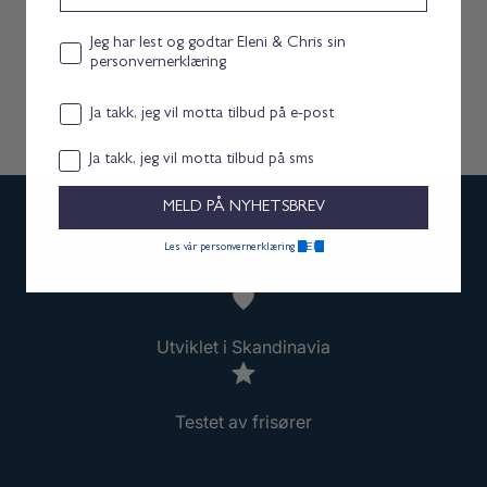
Personvernerklæring consent
Jeg har lest og godtar Eleni & Chris sin
personvernerklæring
Email consent
Ja takk, jeg vil motta tilbud på e-post
Samtykke
Ja takk, jeg vil motta tilbud på sms
MELD PÅ NYHETSBREV
HER.
Les vår personvernerklæring
Fri frakt over 699 kr
Utviklet i Skandinavia
Testet av frisører