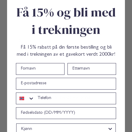
r
™
Få 15% og bli med
a
R
M
e
i
p
n
a
i trekningen
™
i
Skriv en anmeldelse
R
r
e
E
Anmeldelser
0
p
s
a
s
Få 15% rabatt på din første bestilling og bli
i
e
med i trekningen av et gavekort verdt 2000kr!
r
n
E
t
Fornavn
Etternavn
s
i
s
a
e
l
Med medier
epost
n
s
t
K
i
i
Telefon
a
t
Ingen anmeldelser ennå
l
s
Bursdag
K
i
t
Kjønn