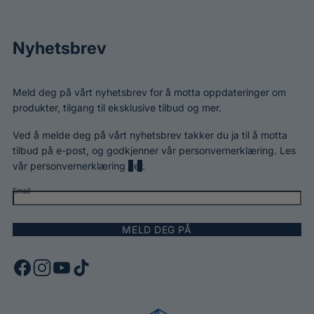
Nyhetsbrev
Meld deg på vårt nyhetsbrev for å motta oppdateringer om
produkter, tilgang til eksklusive tilbud og mer.
Ved å melde deg på vårt nyhetsbrev takker du ja til å motta
tilbud på e-post, og godkjenner vår personvernerklæring. Les
vår personvernerklæring
her
.
Email
MELD DEG PÅ
F
I
Y
T
a
n
o
i
c
s
u
k