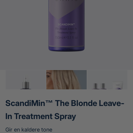
m
i
n
m
e
d
i
a
1
,
S
c
a
n
d
ScandiMin™ The Blonde Leave-
i
M
In Treatment Spray
i
n
™
Gir en kaldere tone