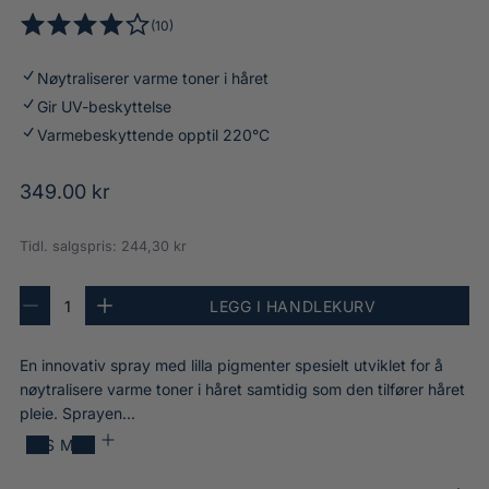
T
1
(10)
h
4
0
e
.
t
B
Nøytraliserer varme toner i håret
1
o
l
Gir UV-beskyttelse
1
t
o
a
Varmebeskyttende opptil 220°C
a
n
v
l
d
5
O
349.00 kr
t
e
.
a
L
r
0
n
e
Tidl. salgspris: 244,30 kr
s
d
t
a
t
i
a
v
A
j
LEGG I HANDLEKURV
l
n
R
Ø
n
e
e
t
e
k
l
-
r
æ
a
d
a
v
I
En innovativ spray med lilla pigmenter spesielt utviklet for å
l
u
n
n
r
u
l
s
t
n
nøytralisere varme toner i håret samtidig som den tilfører håret
e
0
e
a
r
p
T
pleie. Sprayen...
r
i
r
l
d
r
h
r
a
l
LES MER
e
a
e
n
a
i
n
r
t
v
a