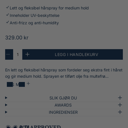
i
.
t
r
Lett og fleksibel hårspray for medium hold
6
o
s
Inneholder UV-beskyttelse
2
t
p
a
Anti-frizz og anti-humidity
a
r
v
l
a
5
O
329.00 kr
t
y
.
a
r
0
n
A
s
d
LEGG I HANDLEKURV
n
R
Ø
t
t
t
e
k
i
a
j
a
d
a
l
En lett og fleksibel hårspray som fordeler seg ekstra fint i håret
n
l
u
n
e
l
l
s
t
og gir medium hold. Sprayen er tilført olje fra multefrø...
r
æ
0
e
a
v
LES MER
n
i
r
l
r
u
h
a
l
e
r
a
p
n
a
r
SLIK GJØR DU
n
t
v
d
r
d
AWARDS
a
W
e
l
l
o
i
INGREDIENSER
r
e
l
r
k
i
a
k
s
u
v
a
n