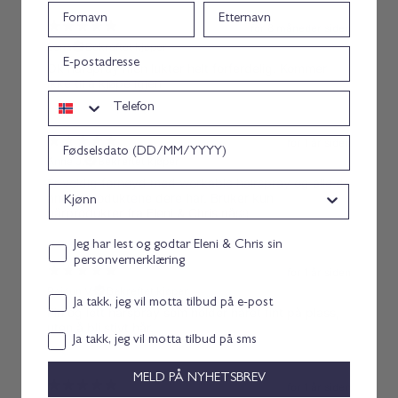
Fornavn
Etternavn
for 8 måneder siden
Lena
Bekreftet kjøper
epost
Ok hårspray men lukter helt forferdelig. Kommer
ikke til å kjøpe igjen
Telefon
Bursdag
for 1 år siden
Anne J.
Bekreftet kjøper
Er veldig fornøyd med workable hairspray og alle de
Kjønn
andre produktene dere har. Bruker kun
hårprodukter fra Eleni & Chris nå🤗
Personvernerklæring consent
Jeg har lest og godtar Eleni & Chris sin
personvernerklæring
for 1 år siden
Reidun V.
Bekreftet kjøper
Email consent
Ja takk, jeg vil motta tilbud på e-post
Fin og lett hårspray som holder håret fint på plass,
uten å bli stivt hår.
Samtykke
Ja takk, jeg vil motta tilbud på sms
MELD PÅ NYHETSBREV
for 1 år siden