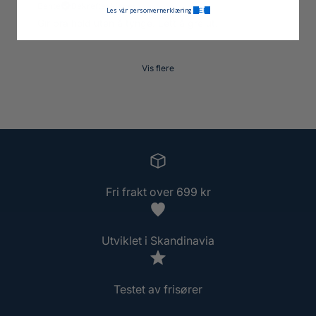
Bente
Bekreftet kjøper
HER.
Les vår personvernerklæring
Gir bra hold uten å tynge. Lett å gre ut.
Vis flere
Fri frakt over 699 kr
Utviklet i Skandinavia
Testet av frisører