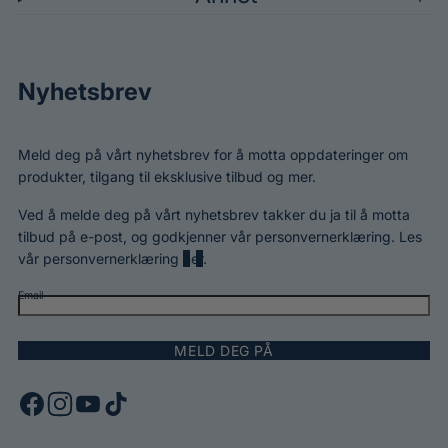
Nyhetsbrev
Meld deg på vårt nyhetsbrev for å motta oppdateringer om
produkter, tilgang til eksklusive tilbud og mer.
Ved å melde deg på vårt nyhetsbrev takker du ja til å motta
tilbud på e-post, og godkjenner vår personvernerklæring. Les
vår personvernerklæring
her
.
Email
MELD DEG PÅ
F
I
Y
T
a
n
o
i