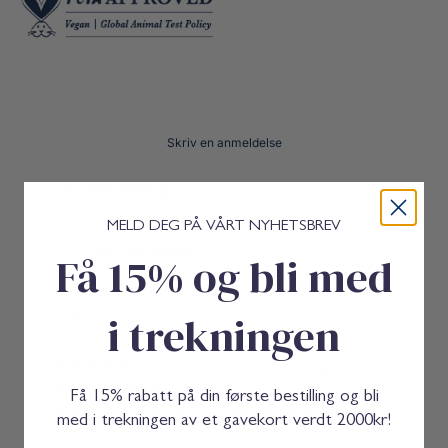
r
W
b
g
v
o
l
e
r
e
k
H
r
a
a
b
i
l
r
e
s
H
p
Skriv en anmeldelse
a
r
i
a
Anmeldelser
r
y
52
s
p
MELD DEG PÅ VÅRT NYHETSBREV
r
Få 15% og bli med
a
y
i trekningen
Med medier
for 7 måneder siden
Helene C.
Bekreftet kjøper
Få 15% rabatt på din første bestilling og bli
Beste hårsprayen jeg har kjøpt. Er på min 4 boks.
med i trekningen av et gavekort verdt 2000kr!