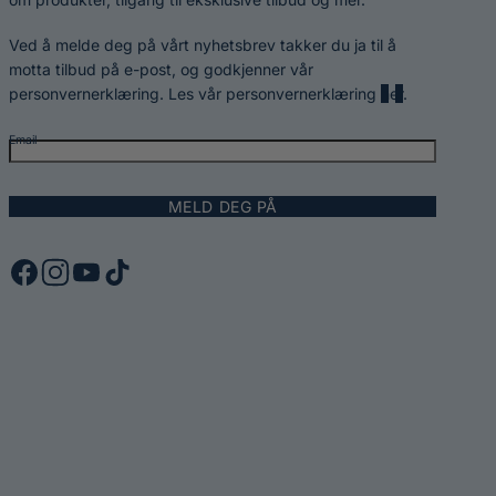
Ved å melde deg på vårt nyhetsbrev takker du ja til å
motta tilbud på e-post, og godkjenner vår
personvernerklæring. Les vår personvernerklæring
her
.
Email
MELD DEG PÅ
F
I
Y
T
a
n
o
i
c
s
u
k
e
t
T
T
b
a
u
o
o
g
b
k
o
r
e
k
a
m