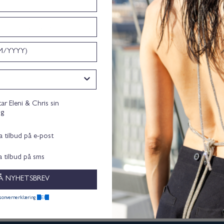
m håret, litt «floker» igjen etter børsting
nsent
tar Eleni & Chris sin
ng
ta tilbud på e-post
ta tilbud på sms
Vis flere
Å NYHETSBREV
HER.
rsonvernerklæring