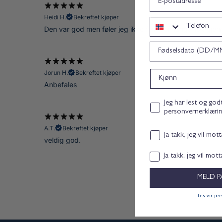
Heidi H.
Bekreftet kjøper
Telefon
Den var god men føler jeg ikke fikk den langt nok gjenno
Bursdag
Kjønn
Jorun H.
Bekreftet kjøper
Anbefales
Personvernerklæring co
Jeg har lest og god
personvernerklæri
A.T.
Bekreftet kjøper
Email consent
Ja takk, jeg vil mot
veldig god.
Samtykke
Ja takk, jeg vil mot
MELD P
Les vår pe