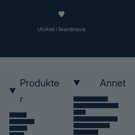
Utviklet i Skandinavia
Produkte
Annet
r
Spørsmål & svar
Retur og reklamasjon
Vilkår
Nyheter
Personvernerklæring
Bestselgere
Åpenhetsrapport
Hårpleie
Kontakt oss
Styling