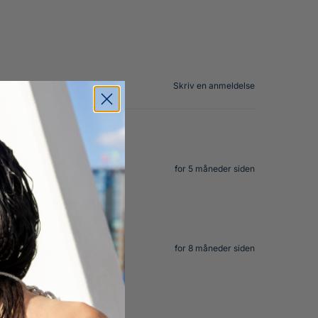
Skriv en anmeldelse
for 5 måneder siden
for 8 måneder siden