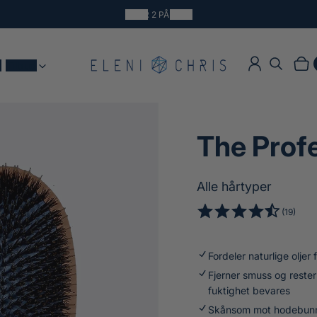
3 FOR 2 PÅ ALT*
t
Tilbud
Logg inn
Søk
Hand
Prod
The Prof
Alle hårtyper
1
(19)
4
9
.
t
6
Fordeler naturlige oljer
o
8
t
Fjerner smuss og rester
a
a
fuktighet bevares
v
l
Skånsom mot hodebunnen
5