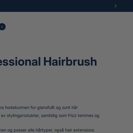
N
E
S
T
0
E
lekurv
ukter
S
I
D
E
essional Hairbrush
 fra hodebunnen for glansfullt og sunt hår
 av stylingprodukter, samtidig som frizz temmes og
 og passer alle hårtyper, også hair extensions