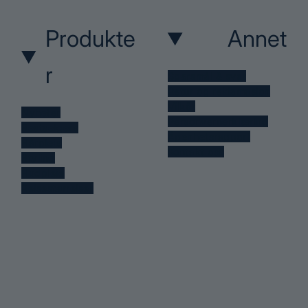
Produkte
Annet
r
Spørsmål & svar
Retur og reklamasjon
Vilkår
Nyheter
Personvernerklæring
Bestselgere
Åpenhetsrapport
Hårpleie
Kontakt oss
Styling
Hudpleie
Reisestørrelser