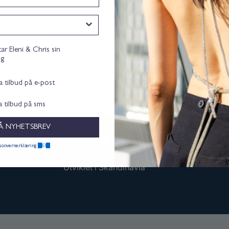
nsent
tar Eleni & Chris sin
ng
ta tilbud på e-post
ta tilbud på sms
Å NYHETSBREV
HER.
rsonvernerklæring
Utviklet i Skandinavia