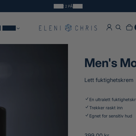
3 FOR 2 PÅ ALT*
t
Tilbud
Logg inn
Søk
Hand
Prod
Men's Mo
Lett fuktighetskrem
En ultralett fuktighets
Trekker raskt inn
Egnet for sensitiv hud
O
399.00 kr