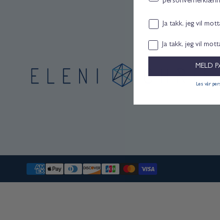
personvernerklæri
Email consent
Ja takk, jeg vil mot
Samtykke
Ja takk, jeg vil mot
MELD P
Les vår pe