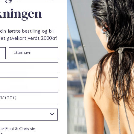
ekningen
Produkte
Annet
n første bestilling og bli
 et gavekort verdt 2000kr!
r
Spørsmål & svar
Etternavn
Retur og reklamasjon
Vilkår
Nyheter
Personvernerklæring
Bestselgere
Åpenhetsrapport
Hårpleie
Kontakt oss
Styling
Hudpleie
Reisestørrelser
nsent
tar Eleni & Chris sin