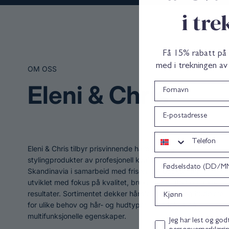
i tr
Få 15% rabatt på di
med i trekningen av
OM OSS
Eleni & Chris
Fornavn
epost
Telefon
Eleni & Chris tilbyr prisvinnende hårpleie- og
stylingprodukter av profesjonell kvalitet, utviklet i
Bursdag
Skandinavia i samarbeid med frisører. Produktene er
utviklet med fokus på kvalitet, brukervennlighet og gode
Kjønn
resultater. Sortimentet dekker hårpleie, styling og hudpleie
for ulike behov og hår- og hudtyper, med fokus på
multifunksjonelle egenskaper.
Personvernerklæring co
Jeg har lest og god