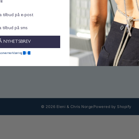
ng
ta tilbud på e-post
ta tilbud på sms
Å NYHETSBREV
HER.
rsonvernerklæring
© 2026 Eleni & Chris Norge
Powered by Shopify