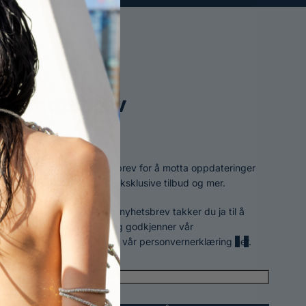
Nyhetsbrev
Meld deg på vårt nyhetsbrev for å motta oppdateringer
om produkter, tilgang til eksklusive tilbud og mer.
Ved å melde deg på vårt nyhetsbrev takker du ja til å
motta tilbud på e-post, og godkjenner vår
personvernerklæring. Les vår personvernerklæring
her
.
Email