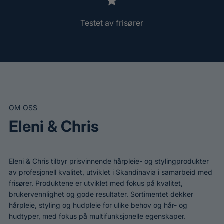
j
e
r
A
a
e
M
n
l
Testet av frisører
P
r
l
O
r
e
n
O
v
e
i
u
r
a
r
d
n
e
m
r
g
OM OSS
i
n
Eleni & Chris
g
S
e
r
Eleni & Chris tilbyr prisvinnende hårpleie- og stylingprodukter
h
av profesjonell kvalitet, utviklet i Skandinavia i samarbeid med
frisører. Produktene er utviklet med fokus på kvalitet,
a
brukervennlighet og gode resultater. Sortimentet dekker
hårpleie, styling og hudpleie for ulike behov og hår- og
hudtyper, med fokus på multifunksjonelle egenskaper.