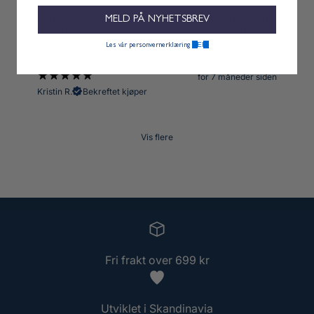
Elisabeth B.
Hender og neglebånd blir pleiet fint med denne og
MELD PÅ NYHETSBREV
den trekker raskt inn. Nydelig mild og ren duft.
HER.
Les vår personvernerklæring
for 7 måneder siden
Kristin R.
Bekreftet kjøper
Vis flere
Fri frakt over 699 kr
Utviklet i Skandinavia