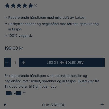
e
7
(7)
n
4
t
i
.
o
n
Reparerende håndkrem med mild duft av kokos
8
t
g
Beskytter hender og neglebånd mot tørrhet, sprekker og
6
a
H
irritasjon
a
l
a
v
100% vegansk
t
n
5
a
d
.
O
199.00 kr
n
C
0
t
r
r
s
a
A
e
t
d
LEGG I HANDLEKURV
n
R
Ø
l
a
j
t
e
k
i
l
m
e
a
d
a
v
En reparerende håndkrem som beskytter hender og
n
1
l
u
n
r
u
l
s
t
neglebånd mot tørrhet, sprekker og irritasjon. Ekstrakter fra
0
n
æ
0
e
a
r
Tindved bidrar til å gi huden dyp...
0
e
i
r
l
r
d
m
h
a
l
LES MER
r
e
a
p
n
a
l
n
t
v
r
r
SLIK GJØR DU
d
a
A
i