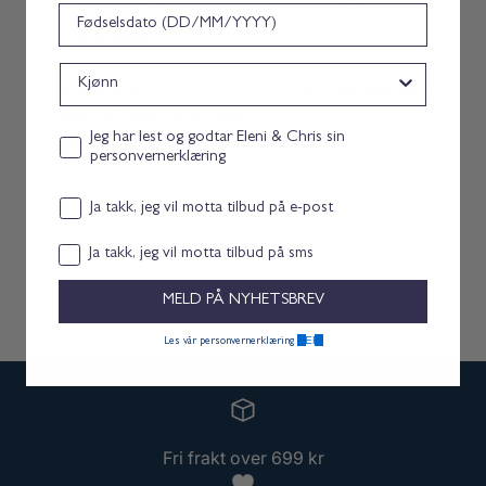
Bursdag
Med medier
Kjønn
for 11 måneder siden
Jeanette S.
Bekreftet kjøper
Personvernerklæring consent
Jeg har lest og godtar Eleni & Chris sin
Fin balsam for oss som er sensitive.
personvernerklæring
Email consent
Ja takk, jeg vil motta tilbud på e-post
Samtykke
Ja takk, jeg vil motta tilbud på sms
MELD PÅ NYHETSBREV
HER.
Les vår personvernerklæring
Fri frakt over 699 kr