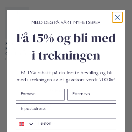
i
C
M
o
i
n
n
d
™
i
MELD DEG PÅ VÅRT NYHETSBREV
C
t
Få 15% og bli med
o
i
n
o
d
n
SensiMin™
i
e
Balancing
i trekningen
t
r
Conditione
i
7
r
o
5
n
m
e
l
Få 15% rabatt på din første bestilling og bli
r
med i trekningen av et gavekort verdt 2000kr!
7
5
Skriv en anmeldelse
Fornavn
Etternavn
m
l
Anmeldelser
1
epost
Telefon